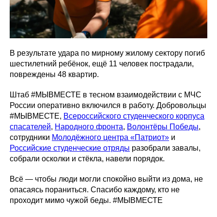
В результате удара по мирному жилому сектору погиб
шестилетний ребёнок, ещё 11 человек пострадали,
повреждены 48 квартир.
Штаб #МЫВМЕСТЕ в тесном взаимодействии с МЧС
России оперативно включился в работу. Добровольцы
#МЫВМЕСТЕ,
Всероссийского студенческого корпуса
спасателей
,
Народного фронта
,
Волонтёры Победы
,
сотрудники
Молодёжного центра «Патриот»
и
Российские студенческие отряды
разобрали завалы,
собрали осколки и стёкла, навели порядок.
Всё — чтобы люди могли спокойно выйти из дома, не
опасаясь пораниться. Спасибо каждому, кто не
проходит мимо чужой беды. #МЫВМЕСТЕ