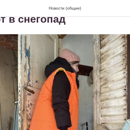
одарском крае волонтёр
Новости (общие)
т в снегопад